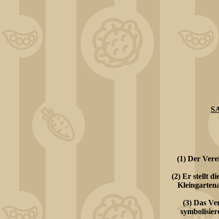
S
(1) Der Vere
(2) Er stellt 
Kleingarten
(3) Das Ve
symbolisier