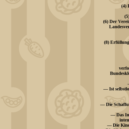
(4)
(5
(6) Der Verei
Landesverb
(8) Erfüllun
verfo
Bundeskle
— Ist selbstl
— Die Schaffun
— Das Int
inte
— Die Kind