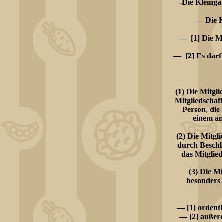
-Die Kleinga
— Die K
— [1] Die Mi
— [2] Es darf
(1) Die Mitgli
Mitgliedschaft
Person, die
einem an
(2) Die Mitgl
durch Beschlu
das Mitglie
(3) Die M
besonders
— [1] ordentl
— [2] außero