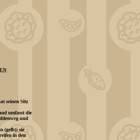
EN
t seinen Sitz
 und umfasst die
ühlenweg und
 (gelb); sie
reifen in den