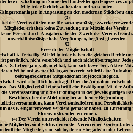
rtenbewirtschaftung im Sinne des Bundeskleingartengesetzes zu pf
Mitglieder fachlich zu beraten und zu schulen.
leingartenanlagen in Anpassung an den modernen Städtebau aus
(3)
ttel des Vereins dürfen nur für satzungsmäßige Zwecke verwende
Mitglieder erhalten keine Zuwendung aus Mitteln des Vereins.
 keine Person durch Ausgaben, die den Zweck des Vereins fremd 
unverhältnismäßige hohe Vergütungen, begünstigt werden.
§3
Erwerb der Mitgliedschaft
edschaft ist freiwillig. Alle Mitglieder haben die gleichen Rechte un
 ist persönlich, nicht vererblich und auch nicht übertragbar. Jede 
 das 18. Lebensjahr vollendet hat, kann sich bewerben. Aktive Mitg
deren Wilhelmshavener Kleingartenverein schließt eine Aufnahme 
beitragsfördernde Mitgliedschaft ist jedoch möglich.
iedschaft wird schriftlich beantragt. Über die Aufnahme entscheid
ss. Das Mitglied erhält eine schriftliche Bestätigung. Mit der Au
d die Vereinssatzung und die Ordnungen in der jeweils gültigen Fa
Beschluss über die Ablehnung bedarf keiner Begründung.
itgliederversammlung kann Vereinsmitgliedern und Persönlichkeite
 um das Kleingartenwesen verdient gemacht haben, zu Ehrenmitgl
Ehrenvorsitzenden ernennen.
(4) Der Verein unterscheidet folgende Mitgliedschaften.
iche Mitglieder, sind solche, denen der Verein einen Garten Unterv
rdentliche Mitglieder, sind solche, deren Ehegatte/in oder Lebens