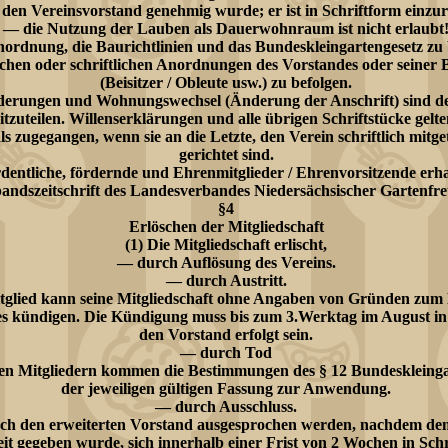
den Vereinsvorstand genehmig wurde; er ist in Schriftform einzur
— die Nutzung der Lauben als Dauerwohnraum ist nicht erlaubt
ordnung, die Baurichtlinien und das Bundeskleingartengesetz zu
chen oder schriftlichen Anordnungen des Vorstandes oder seiner 
(Beisitzer / Obleute usw.) zu befolgen.
rungen und Wohnungswechsel (Änderung der Anschrift) sind d
tzuteilen. Willenserklärungen und alle übrigen Schriftstücke gelt
s zugegangen, wenn sie an die Letzte, den Verein schriftlich mitget
gerichtet sind.
rdentliche, fördernde und Ehrenmitglieder / Ehrenvorsitzende erha
andszeitschrift des Landesverbandes Niedersächsischer Gartenfr
§4
Erlöschen der Mitgliedschaft
(1) Die Mitgliedschaft erlischt,
— durch Auflösung des Vereins.
— durch Austritt.
tglied kann seine Mitgliedschaft ohne Angaben von Gründen zum 
es kündigen. Die Kündigung muss bis zum 3.Werktag im August in
den Vorstand erfolgt sein.
— durch Tod
hen Mitgliedern kommen die Bestimmungen des § 12 Bundeskleinga
der jeweiligen gültigen Fassung zur Anwendung.
— durch Ausschluss.
ch den erweiterten Vorstand ausgesprochen werden, nachdem de
it gegeben wurde, sich innerhalb einer Frist von 2 Wochen in Sch