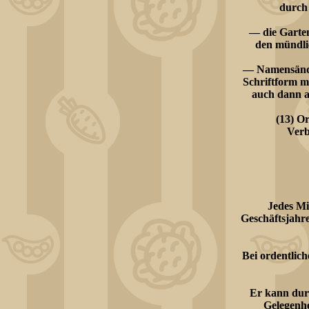
durch 
— die Garten
den mündli
— Namensände
Schriftform mi
auch dann al
(13) O
Verb
Jedes Mi
Geschäftsjahr
Bei ordentlic
Er kann dur
Gelegenhe