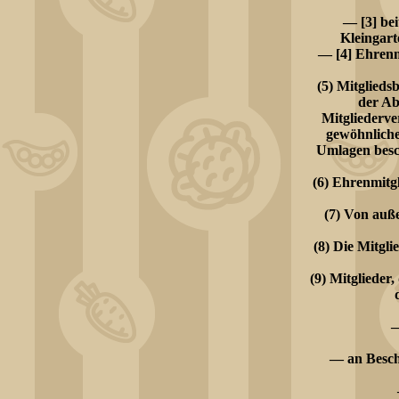
— [3] bei
Kleingart
— [4] Ehrenm
(5) Mitglieds
der Ab
Mitgliederv
gewöhnliche
Umlagen besc
(6) Ehrenmitg
(7) Von auß
(8) Die Mitgli
(9) Mitglieder
—
— an Besch