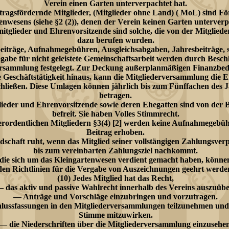
Verein einen Garten unterverpachtet hat.
tragsfördernde Mitglieder, (Mitglieder ohne Land) ( MoL) sind Fö
enwesens (siehe §2 (2)), denen der Verein keinen Garten unterverp
itglieder und Ehrenvorsitzende sind solche, die von der Mitglie
dazu berufen wurden.
beiträge, Aufnahmegebühren, Ausgleichsabgaben, Jahresbeiträge, 
gabe für nicht geleistete Gemeinschaftsarbeit werden durch Besch
ersammlung festgelegt. Zur Deckung außerplanmäßigen Finanzbeda
 Geschäftstätigkeit hinaus, kann die Mitgliederversammlung die
hließen. Diese Umlagen können jährlich bis zum Fünffachen des J
betragen.
lieder und Ehrenvorsitzende sowie deren Ehegatten sind von der 
befreit. Sie haben Volles Stimmrecht.
erordentlichen Mitgliedern §3(4) [2] werden keine Aufnahmegebü
Beitrag erhoben.
edschaft ruht, wenn das Mitglied seiner vollstängigen Zahlungsverp
bis zum vereinbarten Zahlungsziel nachkommt.
, die sich um das Kleingartenwesen verdient gemacht haben, könn
den Richtlinien für die Vergabe von Auszeichnungen geehrt werde
(10) Jedes Mitglied hat das Recht,
 das aktiv und passive Wahlrecht innerhalb des Vereins auszuübe
— Anträge und Vorschläge einzubringen und vorzutragen.
lussfassungen in den Mitgliederversammlungen teilzunehmen und
Stimme mitzuwirken.
— die Niederschriften über die Mitgliederversammlung einzusehen