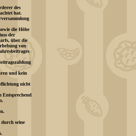
rderer des
achtet hat.
derversammlung
sowie die Höhe
luss der
rfs, über die
 Erhebung von
ahresbeitrages
Beitragszahlung
hren und kein
flichtung nicht
en Entsprechend
n.
n.
 durch seine
.