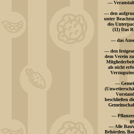
— Veranstal
— den aufgrund
unter Beachtu
des Unterpac
(11) Das R
— das Anseh
— den festgese
dem Verein zu
Mitgliederbei
als nicht er
Verzugszins
— Gemein
(Unwetterschä
Vorstand
beschließen di
Gemeinschaft
— Pflanzen
g
— Alle Bauv
Behörden. Ba