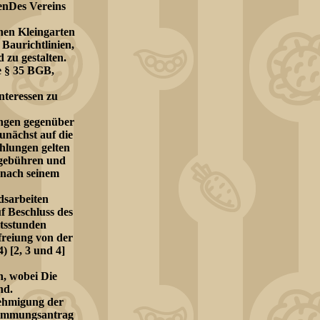
enDes Vereins
nen Kleingarten
Baurichtlinien,
 zu gestalten.
e § 35 BGB,
nteressen zu
ungen gegenüber
nächst auf die
hlungen gelten
sgebühren und
 nach seinem
dsarbeiten
 Beschluss des
itsstunden
freiung von der
) [2, 3 und 4]
, wobei Die
nd.
ehmigung der
timmungsantrag