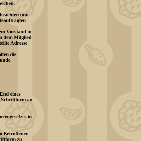
eichen.
!
 beachten und
Beauftragten
em Vorstand in
en dem Mitglied
eilte Adresse
lten die
eunde.
End eines
 Schriftform an
rtengesetzes in
m Betroffenen
riftform zu