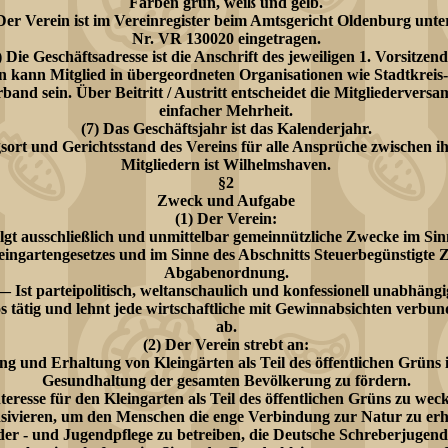
Farben grün, weiß und gelb.
 Der Verein ist im Vereinregister beim Amtsgericht Oldenburg unte
Nr. VR 130020 eingetragen.
) Die Geschäftsadresse ist die Anschrift des jeweiligen 1. Vorsitzen
n kann Mitglied in übergeordneten Organisationen wie Stadtkreis-
and sein. Über Beitritt / Austritt entscheidet die Mitgliedervers
einfacher Mehrheit.
(7) Das Geschäftsjahr ist das Kalenderjahr.
gsort und Gerichtsstand des Vereins für alle Ansprüche zwischen 
Mitgliedern ist Wilhelmshaven.
§2
Zweck und Aufgabe
(1) Der Verein:
lgt ausschließlich und unmittelbar gemeinnützliche Zwecke im Sin
ingartengesetzes und im Sinne des Abschnitts Steuerbegünstigte 
Abgabenordnung.
— Ist parteipolitisch, weltanschaulich und konfessionell unabhängi
os tätig und lehnt jede wirtschaftliche mit Gewinnabsichten verbun
ab.
(2) Der Verein strebt an:
g und Erhaltung von Kleingärten als Teil des öffentlichen Grüns 
Gesundhaltung der gesamten Bevölkerung zu fördern.
eresse für den Kleingarten als Teil des öffentlichen Grüns zu wec
nsivieren, um den Menschen die enge Verbindung zur Natur zu erh
er - und Jugendpflege zu betreiben, die Deutsche Schreberjugend