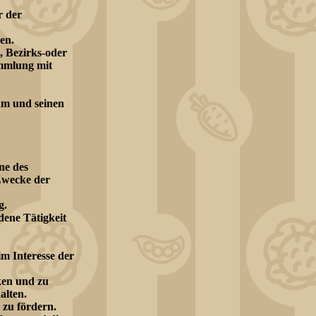
r der
den.
, Bezirks-oder
ammlung mit
ihm und seinen
ne des
Zwecke der
g.
dene Tätigkeit
im Interesse der
ken und zu
alten.
 zu fördern.