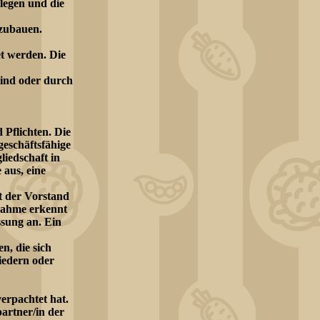
legen und die
zubauen.
t werden. Die
sind oder durch
d Pflichten. Die
geschäftsfähige
liedschaft in
aus, eine
et der Vorstand
fnahme erkennt
ssung an. Ein
n, die sich
iedern oder
erpachtet hat.
partner/in der