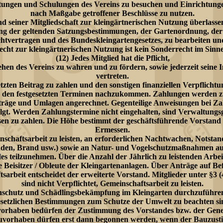
tungen und Schulungen des Vereins zu besuchen und Einrichtung
nach Maßgabe getroffener Beschlüsse zu nutzen.
 seiner Mitgliedschaft zur kleingärtnerischen Nutzung überlasse
ng der geltenden Satzungsbestimmungen, der Gartenordnung, der 
htvertragen und des Bundeskleingartengesetzes, zu bearbeiten und
echt zur kleingärtnerischen Nutzung ist kein Sonderrecht im Sinn
(12) Jedes Mitglied hat die Pflicht,
en des Vereins zu wahren und zu fördern, sowie jederzeit seine I
vertreten.
tzten Beitrag zu zahlen und den sonstigen finanziellen Verpflicht
 den festgesetzten Terminen nachzukommen. Zahlungen werden zu
träge und Umlagen angerechnet. Gegenteilige Anweisungen bei Za
folgt. Werden Zahlungstermine nicht eingehalten, sind Verwaltung
en zu zahlen. Die Höhe bestimmt der geschäftsführende Vorstand
Ermessen.
schaftsarbeit zu leisten, an erforderlichen Nachtwachen, Notstan
den, Brand usw.) sowie an Natur- und Vogelschutzmaßnahmen auf
es teilzunehmen. Über die Anzahl der Jährlich zu leistenden Arbe
e Beisitzer / Obleute der Kleingartenanlagen. Über Anträge auf Be
sarbeit entscheidet der erweiterte Vorstand. Mitglieder unter §3 (4
sind nicht Verpflichtet, Gemeinschaftsarbeit zu leisten.
schutz und Schädlingsbekämpfung im Kleingarten durchzuführen
esetzlichen Bestimmungen zum Schutze der Umwelt zu beachten si
orhaben bedürfen der Zustimmung des Vorstandes bzw. der Gen
uvorhaben dürfen erst dann begonnen werden, wenn der Bauzus